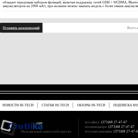
обладает передовым набором функций, включая поддержку сетей GSM + WCDMA, Bluetoo
аккумулятором на 2000 мАч, при желании можно заказать модель с более емким аккумул
Оставить комментарий
Всего 
НОВОСТИ HI-TECH
СТАТЬИ HI-TECH
ОБЗОРЫ HI-TECH
ПОДПИСКА RS
тел.офиса:
(373)68 27-47-67
тел.менеджера:
(373)68 27-47-67
тел.отдел рекламы:
(373)68 27-47-