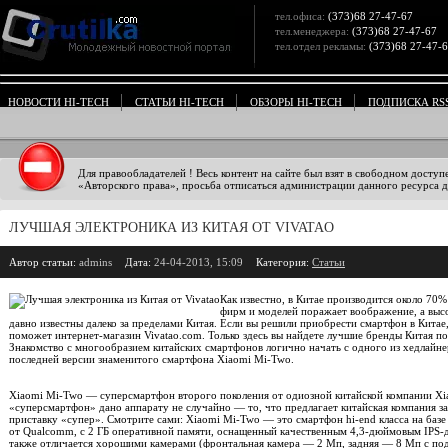
тел.офиса:
(373)68 27-47-67
тел.менеджера:
(373)68 27-47-67
тел.отдел рекламы:
(373)68 27-47-
НОВОСТИ HI-TECH
СТАТЬИ HI-TECH
ОБЗОРЫ HI-TECH
ПОДПИСКА RS
Для правообладателей ! Весь контент на сайте был взят в свободном доступ
«Авторского права», просьба отписаться администрации данного ресурса дл
ЛУЧШАЯ ЭЛЕКТРОНИКА ИЗ КИТАЯ ОТ VIVATAO
Автор статьи:
admins
Дата:
24-04-2013, 15:09
Категория:
Статьи
Как известно, в Китае производится около 70%
фирм и моделей поражает воображение, а выс
давно известны далеко за пределами Китая. Если вы решили приобрести смартфон в Китае, 
поможет интернет-магазин Vivatao.com. Только здесь вы найдете лучшие бренды Китая п
Знакомство с многообразием китайских смартфонов логично начать с одного из хедлайн
последней версии знаменитого смартфона Xiaomi Mi-Two.
Xiaomi Mi-Two — суперсмартфон второго поколения от одиозной китайской компании Xi
«суперсмартфон» дано аппарату не случайно — то, что предлагает китайская компания за
приставку «супер». Смотрите сами: Xiaomi Mi-Two — это смартфон hi-end класса на баз
от Qualcomm, с 2 ГБ оперативной памяти, оснащенный качественным 4,3-дюймовым IPS-
также отличается хорошими камерами (фронтальная камера — 2 Мп, задняя — 8 Мп с под