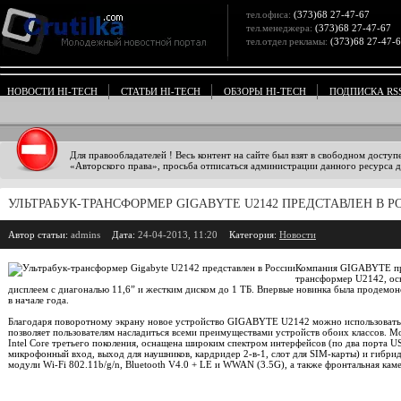
тел.офиса:
(373)68 27-47-67
тел.менеджера:
(373)68 27-47-67
тел.отдел рекламы:
(373)68 27-47-
НОВОСТИ HI-TECH
СТАТЬИ HI-TECH
ОБЗОРЫ HI-TECH
ПОДПИСКА RS
Для правообладателей ! Весь контент на сайте был взят в свободном доступ
«Авторского права», просьба отписаться администрации данного ресурса дл
УЛЬТРАБУК-ТРАНСФОРМЕР GIGABYTE U2142 ПРЕДСТАВЛЕН В Р
Автор статьи:
admins
Дата:
24-04-2013, 11:20
Категория:
Новости
Компания GIGABYTE пре
трансформер U2142, о
дисплеем с диагональю 11,6” и жестким диском до 1 ТБ. Впервые новинка была продемон
в начале года.
Благодаря поворотному экрану новое устройство GIGABYTE U2142 можно использовать в
позволяет пользователям насладиться всеми преимуществами устройств обоих классов. М
Intel Core третьего поколения, оснащена широким спектром интерфейсов (по два порта US
микрофонный вход, выход для наушников, кардридер 2-в-1, слот для SIM-карты) и гибри
модули Wi-Fi 802.11b/g/n, Bluetooth V4.0 + LE и WWAN (3.5G), а также фронтальная кам