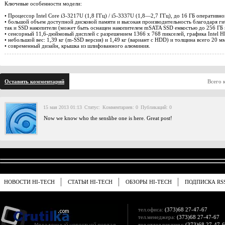
Ключевые особенности модели:
• Процессор Intel Core i3-3217U (1,8 ГГц) / i5-3337U (1,8—2,7 ГГц), до 16 ГБ оперативно
• большой объем доступной дисковой памяти и высокая производительность благодаря г
так и SSD накопители (может быть оснащен накопителем mSATA SSD емкостью до 256 ГБ 
• сенсорный 11,6-дюймовый дисплей с разрешением 1366 x 768 пикселей, графика Intel H
• небольшой вес: 1,39 кг (m-SSD версия) и 1,49 кг (вариант с HDD) и толщина всего 20 мм
• современный дизайн, крышка из шлифованного алюминия.
Оставить комментарий
Всего 
15 мая 2013 01:13
Статус:
Комментариев: 0
Публикаций: 0
Now we know who the senslibe one is here. Great post!
НОВОСТИ HI-TECH
СТАТЬИ HI-TECH
ОБЗОРЫ HI-TECH
ПОДПИСКА RS
тел.офиса:
(373)68 27-47-67
тел.менеджера:
(373)68 27-47-67
тел.отдел рекламы:
(373)68 27-47-