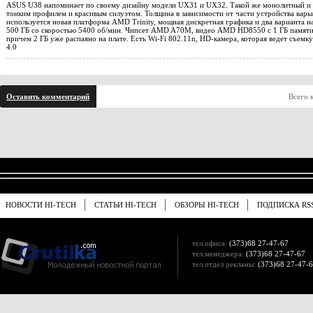
ASUS U38 напоминает по своему дизайну модели UX31 и UX32. Такой же монолитный и к
тонким профилем и красивым силуэтом. Толщина в зависимости от части устройства варьи
используется новая платформа AMD Trinity, мощная дискретная графика и два варианта н
500 ГБ со скоростью 5400 об/мин. Чипсет AMD A70M, видео AMD HD8550 с 1 ГБ памяти. 
причем 2 ГБ уже распаяно на плате. Есть Wi-Fi 802.11n, HD-камера, которая ведет съемку
4.0
Оставить комментарий
Всего 
НОВОСТИ HI-TECH
СТАТЬИ HI-TECH
ОБЗОРЫ HI-TECH
ПОДПИСКА RS
тел.офиса:
(373)68 27-47-67
тел.менеджера:
(373)68 27-47-67
тел.отдел рекламы:
(373)68 27-47-