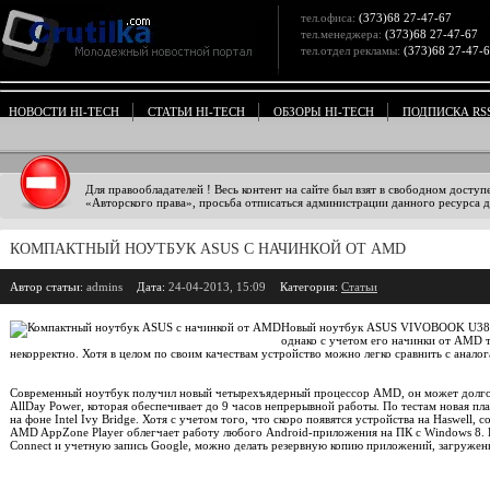
тел.офиса:
(373)68 27-47-67
тел.менеджера:
(373)68 27-47-67
тел.отдел рекламы:
(373)68 27-47-
НОВОСТИ HI-TECH
СТАТЬИ HI-TECH
ОБЗОРЫ HI-TECH
ПОДПИСКА RS
Для правообладателей ! Весь контент на сайте был взят в свободном доступ
«Авторского права», просьба отписаться администрации данного ресурса дл
КОМПАКТНЫЙ НОУТБУК ASUS С НАЧИНКОЙ ОТ AMD
Автор статьи:
admins
Дата:
24-04-2013, 15:09
Категория:
Статьи
Новый ноутбук ASUS VIVOBOOK U38 м
однако с учетом его начинки от AMD т
некорректно. Хотя в целом по своим качествам устройство можно легко сравнить с аналог
Современный ноутбук получил новый четырехъядерный процессор AMD, он может долго
AllDay Power, которая обеспечивает до 9 часов непрерывной работы. По тестам новая пл
на фоне Intel Ivy Bridge. Хотя с учетом того, что скоро появятся устройства на Haswell,
AMD AppZone Player облегчает работу любого Android-приложения на ПК с Windows 8. 
Connect и учетную запись Google, можно делать резервную копию приложений, загружен