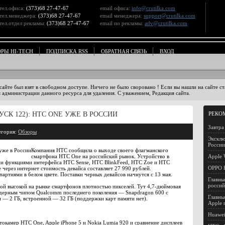
тел.офиса:
(373)68 27-47-67
email офиса:
info@crutilka.com
тел.менеджера:
(373)68 27-47-67
email менеджера:
support@crutilka.com
тел.отдел рекламы:
(373)68 27-47-67
email по рекламы:
adv@crutilka.com
ОРЫ HI-TECH
ПОДПИСКА RSS
ОБРАТНАЯ СВЯЗЬ
ВХОД
 сайте был взят в свободном доступе. Ничего не было своровано ! Если вы нашли на сайте 
 администрации данного ресурса для удаления. С уважением, Редакция сайта.
СК 122): HTC ONE УЖЕ В РОССИИ
РЕКО
Завтра
егория:
Обзоры
Эксклю
Росси
Компания HTC сообщила о выходе своего флагманского
смартфона HTC One на российский рынок. Устройство в
Apple
и функциями интерфейса HTC Sense, HTC BlinkFeed, HTC Zoe и HTC
OPPO F
 через интернет стоимость девайса составляет 27 990 рублей.
ртиями в белом цвете. Поставки черных девайсов начнутся с 13 мая.
Главны
россий
ой высокой на рынке смартфонов плотностью пикселей. Тут 4,7-дюймовая
ъядерным чипом Qualcomm последнего поколения — Snapdragon 600 с
Главны
и — 2 ГБ, встроенной — 32 ГБ (поддержки карт памяти нет).
Apple 
Huawe
токамер HTC One, Apple iPhone 5 и Nokia Lumia 920 и сравнение дисплеев