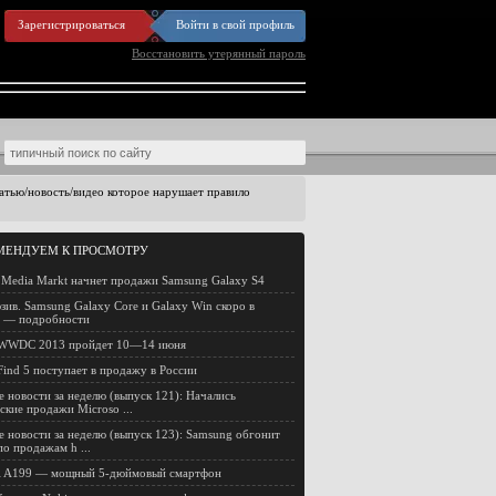
Зарегистрироваться
Войти в свой профиль
Восстановить утерянный пароль
статью/новость/видео которое нарушает правило
МЕНДУЕМ К ПРОСМОТРУ
 Media Markt начнет продажи Samsung Galaxy S4
зив. Samsung Galaxy Core и Galaxy Win скоро в
и — подробности
 WWDC 2013 пройдет 10—14 июня
ind 5 поступает в продажу в России
е новости за неделю (выпуск 121): Начались
ские продажи Microso ...
е новости за неделю (выпуск 123): Samsung обгонит
по продажам h ...
i A199 — мощный 5-дюймовый смартфон