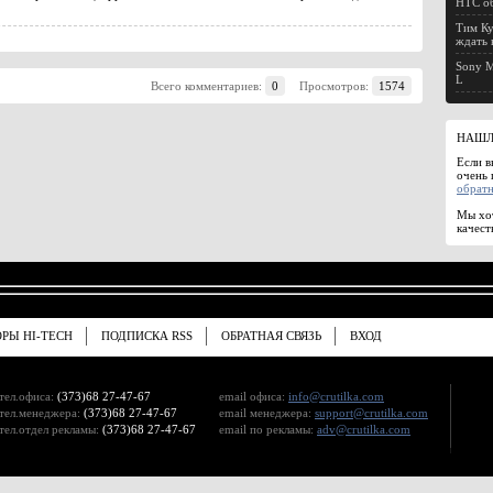
HTC об
Тим Ку
ждать 
Sony M
L
Всего комментариев:
0
Просмотров:
1574
НАШЛ
Если в
очень 
обратн
Мы хот
качест
ОРЫ HI-TECH
ПОДПИСКА RSS
ОБРАТНАЯ СВЯЗЬ
ВХОД
тел.офиса:
(373)68 27-47-67
email офиса:
info@crutilka.com
тел.менеджера:
(373)68 27-47-67
email менеджера:
support@crutilka.com
тел.отдел рекламы:
(373)68 27-47-67
email по рекламы:
adv@crutilka.com