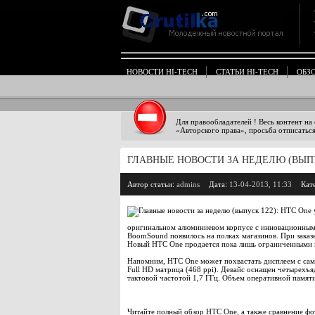
НОВОСТИ HI-TECH
СТАТЬИ HI-TECH
ОБЗ
Для правообладателей ! Весь контент на
«Авторского права», просьба отписаться
ГЛАВНЫЕ НОВОСТИ ЗА НЕДЕЛЮ (ВЫПУ
Автор статьи:
admins
Дата:
13-04-2013, 11:33
Кат
оригинальном алюминиевом корпусе с инновационным
BoomSound появилось на полках магазинов. При заказе
Новый HTC One продается пока лишь ограниченными па
Напомним, HTC One может похвастать дисплеем с сам
Full HD матрица (468 ppi). Девайс оснащен четырех
тактовой частотой 1,7 ГГц. Объем оперативной памят
Читайте полный обзор HTC One, а также сравнение фо