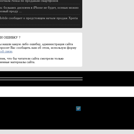
огнала Nokia по продажам смартфонов
к: больших дисплеев в iPhone не будет, осенью можно
новый проду ...
obile сообщает о предстоящем начале продаж Xperia
И ОШИБКУ ?
ы нашли какую либо ошибку, администрация сайта
просит Вас сообщить нам об этом, использую форму
ой связи
.
им, что бы читатели сайта смотрели только
венные материалы сайта.