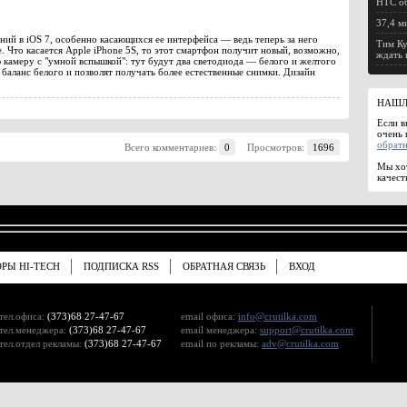
HTC об
37,4 м
ий в iOS 7, особенно касающихся ее интерфейса — ведь теперь за него
Тим Ку
 Что касается Apple iPhone 5S, то этот смартфон получит новый, возможно,
ждать 
камеру с "умной вспышкой": тут будут два светодиода — белого и желтого
 баланс белого и позволят получать более естественные снимки. Дизайн
НАШЛ
Если в
очень 
обратн
Всего комментариев:
0
Просмотров:
1696
Мы хот
качест
ОРЫ HI-TECH
ПОДПИСКА RSS
ОБРАТНАЯ СВЯЗЬ
ВХОД
тел.офиса:
(373)68 27-47-67
email офиса:
info@crutilka.com
тел.менеджера:
(373)68 27-47-67
email менеджера:
support@crutilka.com
тел.отдел рекламы:
(373)68 27-47-67
email по рекламы:
adv@crutilka.com