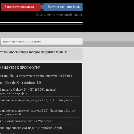
Зарегистрироваться
Войти в свой профиль
Восстановить утерянный пароль
статью/новость/видео которое нарушает правило
МЕНДУЕМ К ПРОСМОТРУ
льно: Nokia представит новые смартфоны 14 мая
он Google X на Android 5.0
Samsung Galaxy S4 (GT-i9500): первый
иядерный смартфон
е новости за неделю (выпуск 122): HTC One уже в
е новости за неделю (выпуск 123): Samsung обгонит
по продажам h ...
 8-дюймовый планшет на Windows 8
ики прогнозируют падение прибыли Apple