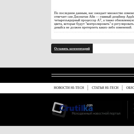
По последним данным, нас ожидает множество изменен
отвечает сам Джонатан Айв — главный дизайнер Apple.
четырехъядерный процессор А7, а также обновленную 
цвета, которые будут "контролировать" и регулировать
девайса не должен претерпеть каких-либо изменений.
Оставить комментарий
НОВОСТИ HI-TECH
СТАТЬИ HI-TECH
ОБЗ