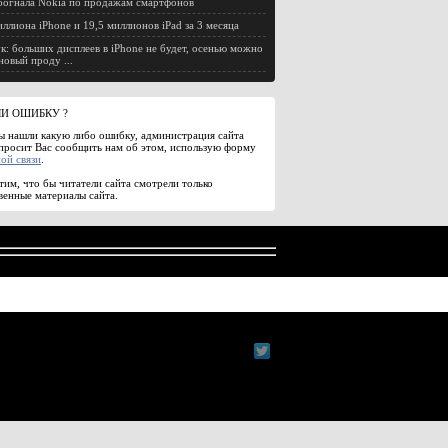
огнала Nokia по продажам смартфонов
иллиона iPhone и 19,5 миллионов iPad за 3 месяца
к: больших дисплеев в iPhone не будет, осенью можно
новый проду ...
И ОШИБКУ ?
ы нашли какую либо ошибку, администрация сайта
просит Вас сообщить нам об этом, использую форму
ой связи
.
им, что бы читатели сайта смотрели только
венные материалы сайта.