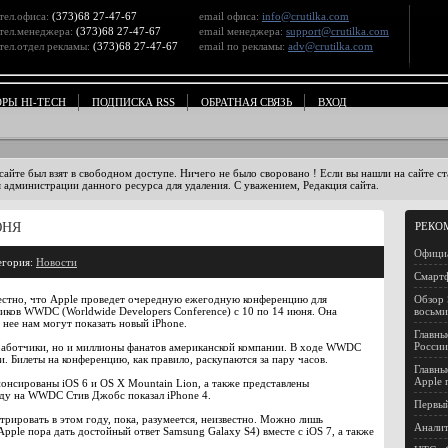
тел.офиса:
(373)68 27-47-67
email офиса:
info@crutilka.com
тел.менеджера:
(373)68 27-47-67
email менеджера:
support@crutilka.com
тел.отдел рекламы:
(373)68 27-47-67
email по рекламы:
adv@crutilka.com
ОРЫ HI-TECH
ПОДПИСКА RSS
ОБРАТНАЯ СВЯЗЬ
ВХОД
 сайте был взят в свободном доступе. Ничего не было своровано ! Если вы нашли на сайте 
 администрации данного ресурса для удаления. С уважением, Редакция сайта.
ЮНЯ
РЕКО
Официа
егория:
Новости
Смартф
естно, что Apple проведет очередную ежегодную конференцию для
Обзор 
иков WWDC (Worldwide Developers Conference) с 10 по 14 июня. Она
восьм
нее нам могут показать новый iPhone.
Главны
России
работчики, но и миллионы фанатов американской компании. В ходе WWDC
 Билеты на конференцию, как правило, раскупаются за пару часов.
Главны
Apple 
нсированы iOS 6 и OS X Mountain Lion, а также представлены
оду на WWDC Стив Джобс показал iPhone 4.
Первый
трировать в этом году, пока, разумеется, неизвестно. Можно лишь
Аналит
pple пора дать достойный ответ Samsung Galaxy S4) вместе с iOS 7, а также