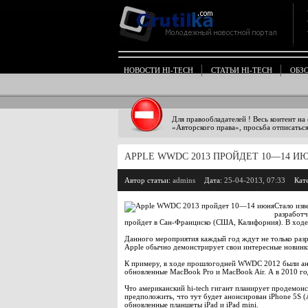
НОВОСТИ HI-TECH
СТАТЬИ HI-TECH
ОБЗ
Для правообладателей ! Весь контент на
«Авторского права», просьба отписаться
APPLE WWDC 2013 ПРОЙДЕТ 10—14 И
Автор статьи:
admins
Дата:
25-04-2013, 07:33
Кат
Стало изв
разработч
пройдет в Сан-Франциско (США, Калифорния). В ходе 
Данного мероприятия каждый год ждут не только раз
Apple обычно демонстрирует свои интересные новинки.
К примеру, в ходе прошлогодней WWDC 2012 были ано
обновленные MacBook Pro и MacBook Air. А в 2010 г
Что американский hi-tech гигант планирует продемонс
предположить, что тут будет анонсирован iPhone 5S (A
обновленные планшеты iPad и iPad mini.