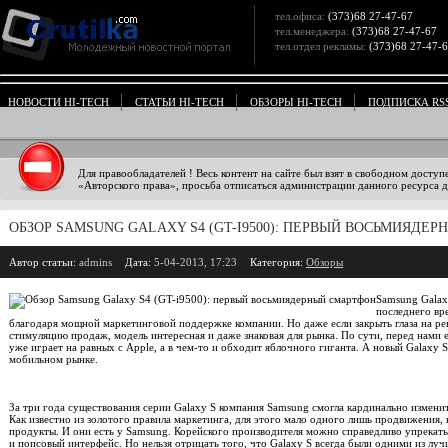
тел.офиса:
(373)68 27-47-67
тел.менеджера:
(373)68 27-47-67
тел.отдел рекламы:
(373)68 27-47-
НОВОСТИ HI-TECH
СТАТЬИ HI-TECH
ОБЗОРЫ HI-TECH
ПОДПИСКА RS
Для правообладателей ! Весь контент на сайте был взят в свободном доступ
«Авторского права», просьба отписаться администрации данного ресурса дл
ОБЗОР SAMSUNG GALAXY S4 (GT-I9500): ПЕРВЫЙ ВОСЬМИЯДЕ
Автор статьи:
admins
Дата:
5-04-2013, 17:23
Категория:
Обзоры
Samsung Galax
последнего вр
благодаря мощной маркетинговой поддержке компании. Но даже если закрыть глаза на р
стимуляцию продаж, модель интересная и даже знаковая для рынка. По сути, перед нами
уже играет на равных с Apple, а в чем-то и обходит яблочного гиганта. А новый Galaxy 
мобильном рынке.
За три года существования серии Galaxy S компания Samsung смогла кардинально изменит
Как известно из золотого правила маркетинга, для этого мало одного лишь продвижения,
продукты. И они есть у Samsung. Корейского производителя можно справедливо упрекать
и попсовый интерфейс. Но нельзя отрицать того, что Galaxy S всегда были одними из лу