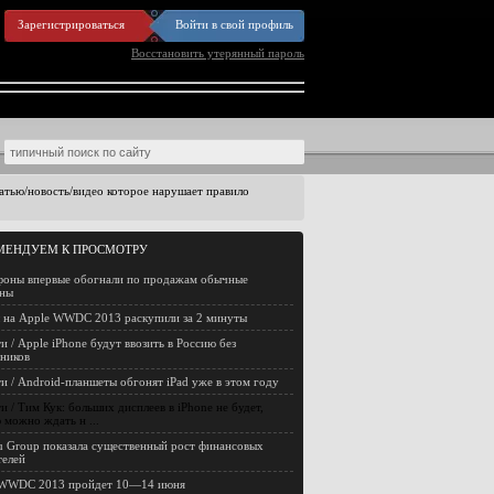
Зарегистрироваться
Войти в свой профиль
Восстановить утерянный пароль
статью/новость/видео которое нарушает правило
МЕНДУЕМ К ПРОСМОТРУ
оны впервые обогнали по продажам обычные
оны
 на Apple WWDC 2013 раскупили за 2 минуты
и / Apple iPhone будут ввозить в Россию без
ников
и / Android-планшеты обгонят iPad уже в этом году
и / Тим Кук: больших дисплеев в iPhone не будет,
 можно ждать н ...
u Group показала существенный рост финансовых
телей
 WWDC 2013 пройдет 10—14 июня