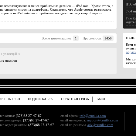
HTC об
гие комплектующие и менее прибыльные девайсы — iPad mini. Кроме этого, в
но снизился спрос на смартфоны. Ожидается, что Apple смогла реализовать
37,4 м
я спрос и на iPad mini — потребители ожидают выхода второй версии
Тим Ку
ждать 
НАШЛ
Всего комментариев:
1
Просмотров:
1456
Если в
очень 
обратн
Публикаций: 0
Мы хот
ting question
качест
ОРЫ HI-TECH
ПОДПИСКА RSS
ОБРАТНАЯ СВЯЗЬ
ВХОД
тел.офиса:
(373)68 27-47-67
email офиса:
info@crutilka.com
тел.менеджера:
(373)68 27-47-67
email менеджера:
support@crutilka.com
тел.отдел рекламы:
(373)68 27-47-67
email по рекламы:
adv@crutilka.com