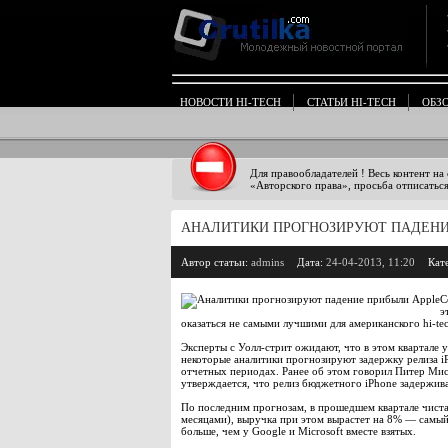
НОВОСТИ HI-TECH
СТАТЬИ HI-TECH
ОБЗ
Для правообладателей ! Весь контент на
«Авторского права», просьба отписаться
АНАЛИТИКИ ПРОГНОЗИРУЮТ ПАДЕНИ
Автор статьи:
admins
Дата:
24-04-2013, 11:20
Кат
С
э
оказаться не самыми лучшими для американского hi-tec
Эксперты с Уолл-стрит ожидают, что в этом квартале у
некоторые аналитики прогнозируют задержку релиза i
отчетных периодах. Ранее об этом говорил Питер Мисек
утверждается, что релиз бюджетного iPhone задержива
По последним прогнозам, в прошедшем квартале чиста
месяцами), выручка при этом вырастет на 8% — самый 
больше, чем у Google и Microsoft вместе взятых.