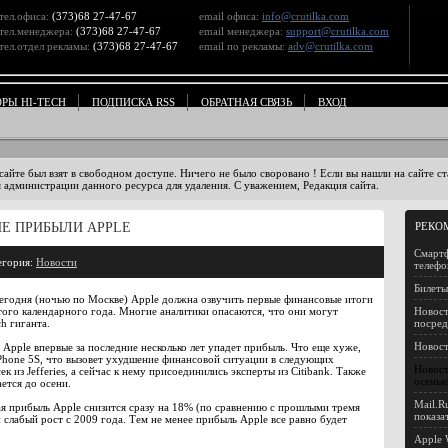
тел.офиса:
(373)68 27-47-67
email офиса:
info@crutilka.com
тел.менеджера:
(373)68 27-47-67
email менеджера:
support@crutilka.com
тел.отдел рекламы:
(373)68 27-47-67
email по рекламы:
adv@crutilka.com
ОРЫ HI-TECH
ПОДПИСКА RSS
ОБРАТНАЯ СВЯЗЬ
ВХОД
 сайте был взят в свободном доступе. Ничего не было своровано ! Если вы нашли на сайте 
 администрации данного ресурса для удаления. С уважением, Редакция сайта.
Е ПРИБЫЛИ APPLE
РЕКО
Смартф
егория:
Новости
телеф
Билеты
егодня (ночью по Москве) Apple должна озвучить первые финансовые итоги
того календарного года. Многие аналитики опасаются, что они могут
Новост
h гиганта.
посред
Новост
 Apple впервые за последние несколько лет упадет прибыль. Что еще хуже,
Phone 5S, что вызовет ухудшение финансовой ситуации в следующих
Новост
 из Jefferies, а сейчас к нему присоединились эксперты из Citibank. Также
осенью
ется до осени.
Mail.R
я прибыль Apple снизится сразу на 18% (по сравнению с прошлыми тремя
показа
слабый рост с 2009 года. Тем не менее прибыль Apple все равно будет
Apple