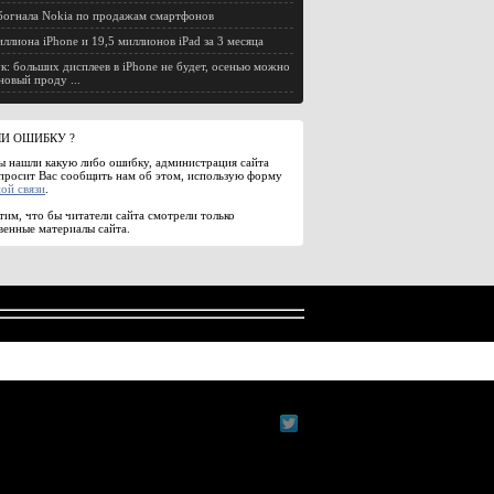
огнала Nokia по продажам смартфонов
иллиона iPhone и 19,5 миллионов iPad за 3 месяца
к: больших дисплеев в iPhone не будет, осенью можно
новый проду ...
И ОШИБКУ ?
ы нашли какую либо ошибку, администрация сайта
просит Вас сообщить нам об этом, использую форму
ой связи
.
им, что бы читатели сайта смотрели только
венные материалы сайта.