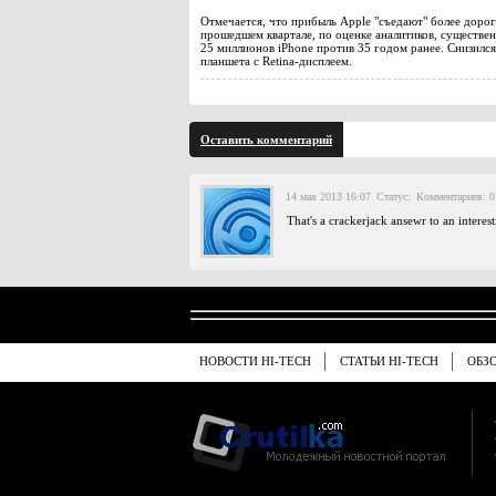
Отмечается, что прибыль Apple "съедают" более доро
прошедшем квартале, по оценке аналитиков, существен
25 миллионов iPhone против 35 годом ранее. Снизилс
планшета с Retina-дисплеем.
Оставить комментарий
14 мая 2013 16:07
Статус:
Комментариев: 0
That's a crackerjack ansewr to an interes
НОВОСТИ HI-TECH
СТАТЬИ HI-TECH
ОБЗ