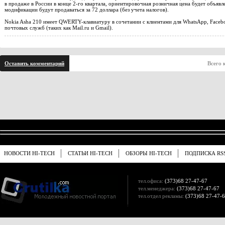
в продаже в России в конце 2-го квартала, ориентировочная розничная цена будет объяв
модификации будут продаваться за 72 доллара (без учета налогов).
Nokia Asha 210 имеет QWERTY-клавиатуру в сочетании с клиентами для WhatsApp, Faceb
почтовых служб (таких как Mail.ru и Gmail).
Оставить комментарий
Всего 
НОВОСТИ HI-TECH
СТАТЬИ HI-TECH
ОБЗОРЫ HI-TECH
ПОДПИСКА RS
тел.офиса:
(373)68 27-47-67
тел.менеджера:
(373)68 27-47-67
тел.отдел рекламы:
(373)68 27-47-