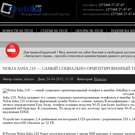
тел.офиса:
(373)68 27-47-67
тел.менеджера:
(373)68 27-47-67
тел.отдел рекламы:
(373)68 27-47-
НОВОСТИ HI-TECH
СТАТЬИ HI-TECH
ОБЗОРЫ HI-TECH
ПОДПИСКА RS
Для правообладателей ! Весь контент на сайте был взят в свободном доступ
«Авторского права», просьба отписаться администрации данного ресурса дл
NOKIA ASHA 210 — САМЫЙ СОЦИАЛЬНО-ОРИЕНТИРОВАННЫЙ Т
Автор статьи:
admins
Дата:
24-04-2013, 11:20
Категория:
Новости
Как и о
сегодня
Asha 210. Nokia называет его самым социально-ориентированным телефоном в линейке As
Nokia Asha 210 отличает фирменный дизайн Nokia и «умная» камера В-модификации с д
легкого переключения Easy Swap, телефон оснащен модулем Wi-Fi для более удобного по
клавишей веб-браузера. К сожалению, 3G-модуля тут нет, поэтому при отсутствии Wi-Fi с
медленным EDGE.
Устройство оснащено 2,4-дюймовым несенсорным LCD-дисплеем с разрешением 320 х 24
памяти microSD объемом до 32 ГБ.
В России Nokia Asha 210 будет доступен в версии с двумя SIM-картами, в черном, желт