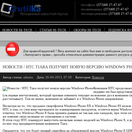
тел.офиса:
(373)68 27-47-67
тел.менеджера:
(373)68 27-47-67
тел.отдел рекламы:
(373)68 27-47-
НОВОСТИ HI-TECH
СТАТЬИ HI-TECH
ОБЗОРЫ HI-TECH
ПОДПИСКА RS
Для правообладателей ! Весь контент на сайте был взят в свободном доступ
«Авторского права», просьба отписаться администрации данного ресурса дл
НОВОСТИ / HTC TIARA ПОЛУЧИТ НОВУЮ ВЕРСИЮ WINDOWS P
Автор статьи:
admins
Дата:
26-04-2013, 07:59
Категория:
Новости
Компания HTC продолжает 
недавно ею был представл
(см.первые впечатления), который призван изменить текущее положение дел в компании (в
рассчитывает). Тем не менее, компания не забывает и о Windows Phone направлении.
Несмотря на то, что продажи смартфонов Windows Phone 8X и Windows Phone 8S нельзя н
HTC и она, со слов вице-президента по планированию продуктов, остается верна Window
отметил, что Windows Phone 8 была принята рынком не так как они ожидали, при этом он
же изменят свою позицию по отношению к системе.
В этом году HTC планирует выпустить несколько новых моделей на Windows Phone 8, и р
из них под предварительным названием Tiara.
Ожидается, что это будет первый смартфон на обновленной версии Windows Phone 8 GDR