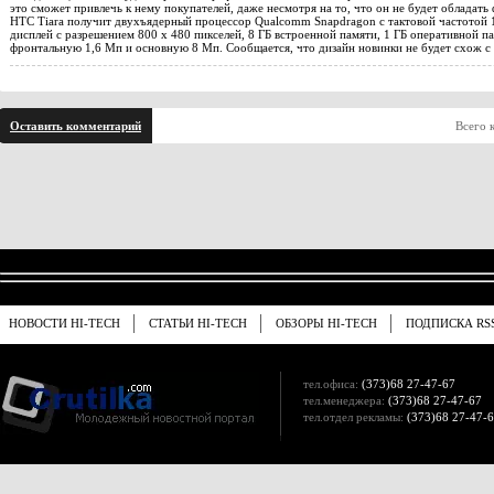
это сможет привлечь к нему покупателей, даже несмотря на то, что он не будет обладат
HTC Tiara получит двухъядерный процессор Qualcomm Snapdragon с тактовой частотой 
дисплей с разрешением 800 х 480 пикселей, 8 ГБ встроенной памяти, 1 ГБ оперативной п
фронтальную 1,6 Мп и основную 8 Мп. Сообщается, что дизайн новинки не будет схож с
Оставить комментарий
Всего 
НОВОСТИ HI-TECH
СТАТЬИ HI-TECH
ОБЗОРЫ HI-TECH
ПОДПИСКА RS
тел.офиса:
(373)68 27-47-67
тел.менеджера:
(373)68 27-47-67
тел.отдел рекламы:
(373)68 27-47-