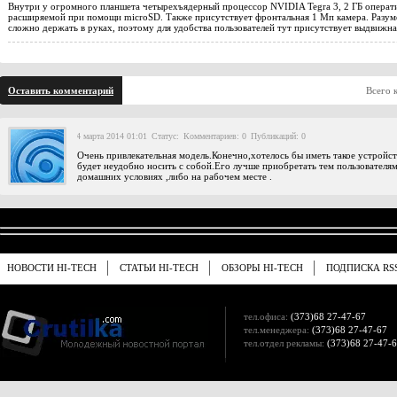
Внутри у огромного планшета четырехъядерный процессор NVIDIA Tegra 3, 2 ГБ операти
расширяемой при помощи microSD. Также присутствует фронтальная 1 Мп камера. Разумее
сложно держать в руках, поэтому для удобства пользователей тут присутствует выдвижна
Оставить комментарий
Всего 
4 марта 2014 01:01
Статус:
Комментариев: 0
Публикаций: 0
Очень привлекательная модель.Конечно,хотелось бы иметь такое устройст
будет неудобно носить с собой.Его лучше приобретать тем пользователям
домашних условиях ,либо на рабочем месте .
НОВОСТИ HI-TECH
СТАТЬИ HI-TECH
ОБЗОРЫ HI-TECH
ПОДПИСКА RS
тел.офиса:
(373)68 27-47-67
тел.менеджера:
(373)68 27-47-67
тел.отдел рекламы:
(373)68 27-47-