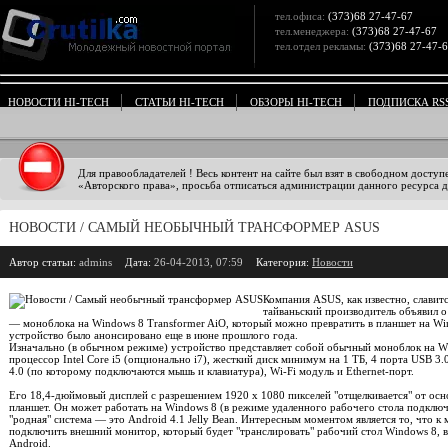
тел.офиса:
(373)68 27-47-67
тел.менеджера:
(373)68 27-47-67
тел.отдел рекламы:
(373)68 27-47-
НОВОСТИ HI-TECH
СТАТЬИ HI-TECH
ОБЗОРЫ HI-TECH
ПОДПИСКА RS
Для правообладателей ! Весь контент на сайте был взят в свободном доступ
«Авторского права», просьба отписаться администрации данного ресурса дл
НОВОСТИ / САМЫЙ НЕОБЫЧНЫЙ ТРАНСФОРМЕР ASUS
Автор статьи:
admins
Дата:
26-04-2013, 07:59
Категория:
Новости
Компания ASUS, как известно, слави
тайваньский производитель объявил о
— моноблока на Windows 8 Transformer AiO, который можно превратить в планшет на Wi
устройство было анонсировано еще в июне прошлого года.
Изначально (в обычном режиме) устройство представляет собой обычный моноблок на Wi
процессор Intel Core i5 (опционально i7), жесткий диск минимум на 1 ТБ, 4 порта USB 3.0
4.0 (по которому подключаются мышь и клавиатура), Wi-Fi модуль и Ethernet-порт.
Его 18,4-дюймовый дисплей с разрешением 1920 х 1080 пикселей "отщелкивается" от осн
планшет. Он может работать на Windows 8 (в режиме удаленного рабочего стола подключа
"родная" система — это Android 4.1 Jelly Bean. Интересным моментом является то, чт
подключить внешний монитор, который будет "транслировать" рабочий стол Windows 8, в 
Android.