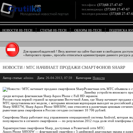
тел.офиса:
(373)68 27-47-67
тел.менеджера:
(373)68 27-47-67
тел.отдел рекламы:
(373)68 27-47-
НОВОСТИ HI-TECH
СТАТЬИ HI-TECH
ОБЗОРЫ HI-TECH
ПОДПИСКА RS
Для правообладателей ! Весь контент на сайте был взят в свободном доступ
«Авторского права», просьба отписаться администрации данного ресурса дл
НОВОСТИ / МТС НАЧИНАЕТ ПРОДАЖИ СМАРТФОНОВ SHARP
Автор статьи:
admins
Дата:
26-04-2013, 07:59
Категория:
Новости
Розничная сеть МТС объявила о с
Линейку устройств японского про
среди которых флагманская Sharp Aquos Phone с Full HD экраном.
Россия стала первой страной за пределами Восточной Азии, где Sharp начинает продажи
МТС представлены все модели, с которыми японская корпорация выходит на российский 
Sharp SH837W, Sharp Aquos Phone SH930W; они относятся к различным ценовым сегмент
рыночная цена смартфонов в России сегодня составляет 10 706 рублей.
Смартфоны Sharp работают под управлением операционной системы Android, которая ли
популярности в сегменте смартфонов — по результатам 2012 года доля этой платформы 
Характеристики смартфонов Sharp, доступных в Розничной сети МТС:
Aquos Phone SH930W — флагманский смартфон с 5-дюймовой диагональю экрана и разреш