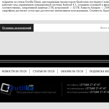
покрытие из стекла Gorilla Glass), двухъядерным процессором Qualcomm последнего пок
работает под управлением операционной системы Android 4.1, оснащена основной и фро
соответственно, оперативной памятью 2 ГБ, встроенной — 32 ГБ. Емкость батареи — 21
смартфона достигает суток при достаточно интенсивном использовании. Стоимость Aqu
Оставить комментарий
Всего 
НОВОСТИ HI-TECH
СТАТЬИ HI-TECH
ОБЗОРЫ HI-TECH
ПОДПИСКА RS
тел.офиса:
(373)68 27-47-67
тел.менеджера:
(373)68 27-47-67
тел.отдел рекламы:
(373)68 27-47-