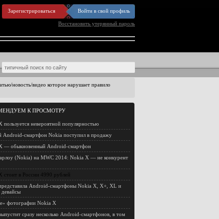
Зарегистрироваться
Войти в свой профиль
Восстановить утерянный пароль
статью/новость/видео которое нарушает правило
МЕНДУЕМ К ПРОСМОТРУ
X пользуется невероятной популярностью
 Android-смартфон Nokia поступил в продажу
X — обыкновенный Android-смартфон
рлоу (Nokia) на MWC 2014: Nokia X — не конкурент
X стоит в России 4990 рублей
представила Android-смартфоны Nokia X, X+, XL и
 девайсы
е» фотографии Nokia X
выпустит сразу несколько Android-смартфонов, в том