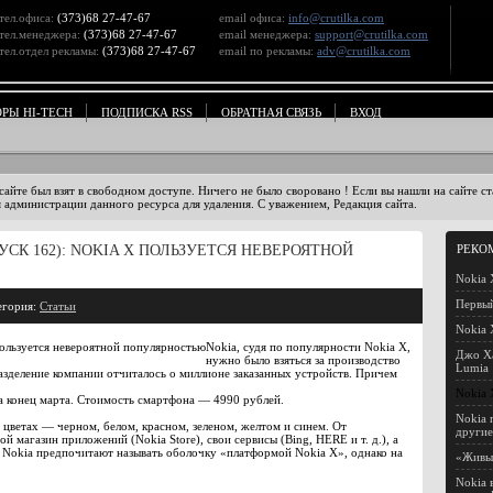
тел.офиса:
(373)68 27-47-67
email офиса:
info@crutilka.com
тел.менеджера:
(373)68 27-47-67
email менеджера:
support@crutilka.com
тел.отдел рекламы:
(373)68 27-47-67
email по рекламы:
adv@crutilka.com
ОРЫ HI-TECH
ПОДПИСКА RSS
ОБРАТНАЯ СВЯЗЬ
ВХОД
 сайте был взят в свободном доступе. Ничего не было своровано ! Если вы нашли на сайте 
 администрации данного ресурса для удаления. С уважением, Редакция сайта.
СК 162): NOKIA X ПОЛЬЗУЕТСЯ НЕВЕРОЯТНОЙ
РЕКО
Nokia 
Первый
егория:
Статьи
Nokia 
Nokia, судя по популярности Nokia X,
Джо Ха
нужно было взяться за производство
Lumia
зделение компании отчиталось о миллионе заказанных устройств. Причем
Nokia 
а конец марта. Стоимость смартфона — 4990 рублей.
Nokia 
 цветах — черном, белом, красном, зеленом, желтом и синем. От
другие
 магазин приложений (Nokia Store), свои сервисы (Bing, HERE и т. д.), а
 Nokia предпочитают называть оболочку «платформой Nokia X», однако на
«Живы
Nokia 