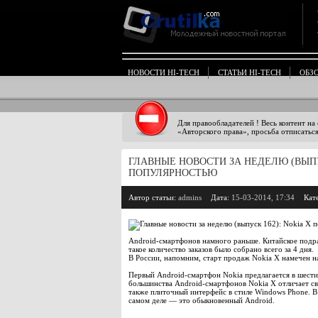
НОВОСТИ HI-TECH
СТАТЬИ HI-TECH
ОБЗ
Для правообладателей ! Весь контент на
«Авторского права», просьба отписаться
ГЛАВНЫЕ НОВОСТИ ЗА НЕДЕЛЮ (ВЫПУ
ПОПУЛЯРНОСТЬЮ
Автор статьи:
admins
Дата:
15-03-2014, 17:34
Кат
Android-смартфонов намного раньше. Китайское подра
такое количество заказов было собрано всего за 4 дня.
В России, напомним, старт продаж Nokia X намечен н
Первый Android-смартфон Nokia предлагается в шести
большинства Android-смартфонов Nokia X отличает свой
также плиточный интерфейс в стиле Windows Phone. В
самом деле — это обыкновенный Android.