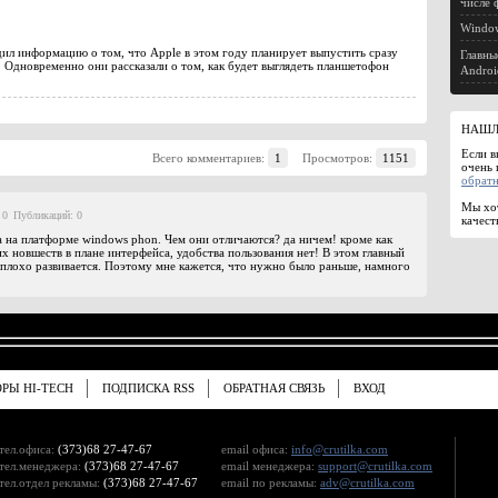
числе 
Window
дил информацию о том, что Apple в этом году планирует выпустить сразу
Главны
. Одновременно они рассказали о том, как будет выглядеть планшетофон
Androi
НАШЛ
Если в
Всего комментариев:
1
Просмотров:
1151
очень 
обратн
Мы хот
 0
Публикаций: 0
качест
a на платформе windows phon. Чем они отличаются? да ничем! кроме как
 новшеств в плане интерфейса, удобства пользования нет! В этом главный
еплохо развивается. Поэтому мне кажется, что нужно было раньше, намного
ОРЫ HI-TECH
ПОДПИСКА RSS
ОБРАТНАЯ СВЯЗЬ
ВХОД
тел.офиса:
(373)68 27-47-67
email офиса:
info@crutilka.com
тел.менеджера:
(373)68 27-47-67
email менеджера:
support@crutilka.com
тел.отдел рекламы:
(373)68 27-47-67
email по рекламы:
adv@crutilka.com