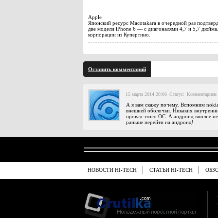
Apple
Японский ресурс Macotakara в очередной раз подтвер
две модели iPhone 6 — с диагоналями 4,7 и 5,7 дюйма
корпорации из Купертино.
Оставить комментарий
15 марта 2014 20:06
Статус:
Комментариев:
А я вам скажу почему. Вспомним noki
внешней оболочки. Никаких внутренних
провал этого ОС. А андроид вполне н
раньше перейти на андроид!
НОВОСТИ HI-TECH
СТАТЬИ HI-TECH
ОБЗ