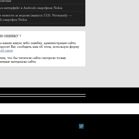
флагман
s-интерфейс в Android-смартфоне Nokia
е новости за неделю (выпуск 153): Normandy —
d-смартфон Nokia
И ОШИБКУ ?
ы нашли какую либо ошибку, администрация сайта
просит Вас сообщить нам об этом, использую форму
ой связи
.
им, что бы читатели сайта смотрели только
венные материалы сайта.