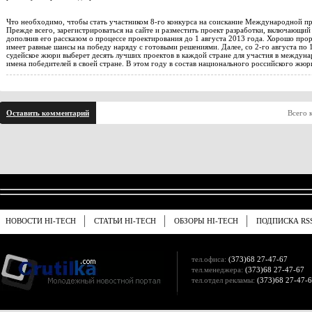
Что необходимо, чтобы стать участником 8-го конкурса на соискание Международной п
Прежде всего, зарегистрироваться на сайте и разместить проект разработки, включающий в
дополнив его рассказом о процессе проектирования до 1 августа 2013 года. Хорошо пр
имеет равные шансы на победу наряду с готовыми решениями. Далее, со 2-го августа по 
судейское жюри выберет десять лучших проектов в каждой стране для участия в междуна
имена победителей в своей стране. В этом году в состав национального российского жюр
Оставить комментарий
Всего 
НОВОСТИ HI-TECH
СТАТЬИ HI-TECH
ОБЗОРЫ HI-TECH
ПОДПИСКА RS
тел.офиса:
(373)68 27-47-67
тел.менеджера:
(373)68 27-47-67
тел.отдел рекламы:
(373)68 27-47-