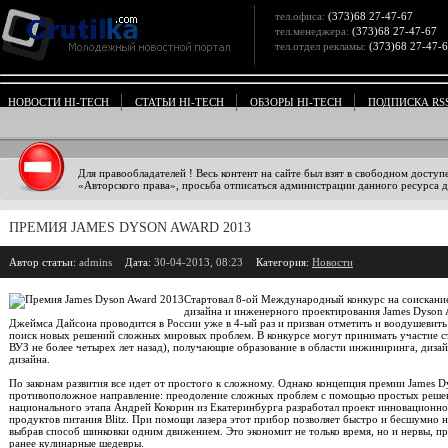
тел.офиса:
(373)68 27-47-67
тел.менеджера:
(373)68 27-47-67
тел.отдел рекламы:
(373)68 27-47-
НОВОСТИ HI-TECH
СТАТЬИ HI-TECH
ОБЗОРЫ HI-TECH
ПОДПИСКА RS
Для правообладателей ! Весь контент на сайте был взят в свободном доступ
«Авторского права», просьба отписаться администрации данного ресурса дл
ПРЕМИЯ JAMES DYSON AWARD 2013
Автор статьи:
admins
Дата:
30-04-2013, 08:23
Категория:
Новости
Стартовал 8-ой Международный конкурс на соискани
дизайна и инженерного проектирования James Dyson 
Джеймса Дайсона проводится в России уже в 4-ый раз и призван отметить и воодушевить
поиск новых решений сложных мировых проблем. В конкурсе могут принимать участие с
ВУЗ не более четырех лет назад), получающие образование в области инжиниринга, диз
дизайна.
По законам развития все идет от простого к сложному. Однако концепция премии James 
противоположное направление: преодоление сложных проблем с помощью простых решен
национального этапа Андрей Кокорин из Екатеринбурга разработал проект инновационног
продуктов питания Blitz. При помощи лазера этот прибор позволяет быстро и бесшумно 
выбрав способ шинковки одним движением. Это экономит не только время, но и нервы, пр
ранее кулинарные шедевры.