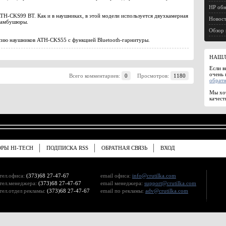
HP обн
TH-CKS99 BT. Как и в наушниках, в этой модели используется двухкамерная
Новост
е амбушюры.
Обзор 
ию наушников ATH-CKS55 с функцией Bluetooth-гарнитуры.
НАШЛ
Если в
очень 
Всего комментариев:
0
Просмотров:
1180
обратн
Мы хот
качест
ОРЫ HI-TECH
ПОДПИСКА RSS
ОБРАТНАЯ СВЯЗЬ
ВХОД
тел.офиса:
(373)68 27-47-67
email офиса:
info@crutilka.com
тел.менеджера:
(373)68 27-47-67
email менеджера:
support@crutilka.com
тел.отдел рекламы:
(373)68 27-47-67
email по рекламы:
adv@crutilka.com