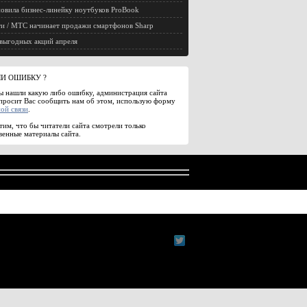
овила бизнес-линейку ноутбуков ProBook
и / МТС начинает продажи смартфонов Sharp
выгодных акций апреля
И ОШИБКУ ?
ы нашли какую либо ошибку, администрация сайта
просит Вас сообщить нам об этом, использую форму
ой связи
.
им, что бы читатели сайта смотрели только
венные материалы сайта.