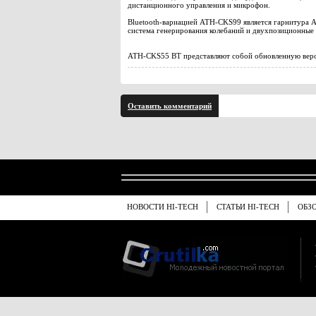
дистанционного управления и микрофон.
Bluetooth-вариацией ATH-CKS99 является гарнитура A
система генерирования колебаний и двухпозиционны
ATH-CKS55 BT представляют собой обновленную верс
Оставить комментарий
НОВОСТИ HI-TECH
СТАТЬИ HI-TECH
ОБЗ