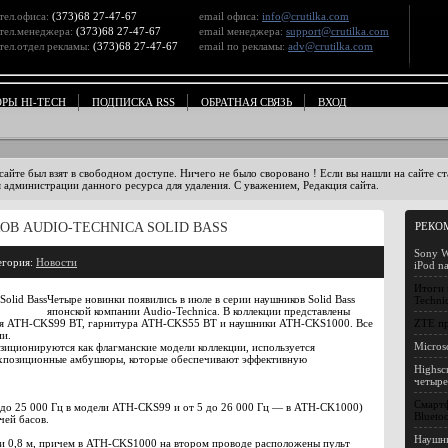
тел.офиса:
(373)68 27-47-67
email офиса:
info@crutilka.com
тел.менеджера:
(373)68 27-47-67
email менеджера:
support@crutilka.com
тел.отдел рекламы:
(373)68 27-47-67
email по рекламы:
adv@crutilka.com
ОРЫ HI-TECH
ПОДПИСКА RSS
ОБРАТНАЯ СВЯЗЬ
ВХОД
 сайте был взят в свободном доступе. Ничего не было своровано ! Если вы нашли на сайте 
 администрации данного ресурса для удаления. С уважением, Редакция сайта.
В AUDIO-TECHNICA SOLID BASS
РЕКО
Sony W
егория:
Новости
iPod n
Итоги 
Четыре новинки появились в июле в серии наушников Solid Bass
Techni
японской компании Audio-Technica. В коллекции представлены
ция ATH-CKS99 BT, гарнитура ATH-CKS55 BT и наушники ATH-CKS1000. Все
ZTE пр
ии.
Micros
ционируются как флагманские модели коллекции, используется
вухпозиционные амбушюры, которые обеспечивают эффективную
Highsc
четыр
Смартф
 до 25 000 Гц в модели ATH-CKS99 и от 5 до 26 000 Гц — в ATH-CK1000)
Blueto
чей басов.
Наушни
м и 0,8 м, причем в ATH-CKS1000 на втором проводе расположены пульт