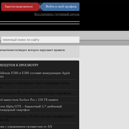
Зарегистрироваться
Войти в свой профиль
Восстановить утерянный пароль
статью/новость/видео которое нарушает правило
МЕНДУЕМ К ПРОСМОТРУ
alkman E580 и E380 составят конкуренцию Apple
ano
конкурсов «спейсфонов» Just5 и наушников Audio-
ca
едставила в России новые флагманские смартфоны
oft выпустила Surface Pro с 256 ГБ памяти
reen Alpha GTX – бюджетный 5,7-дюймовый
ехъядерный смартфон
он Samsung Galaxy S4 Activ прошел сертификацию в
oth SIG
ки с управлением громкостью от AX