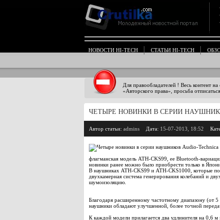
НОВОСТИ HI-TECH
СТАТЬИ HI-TECH
ОБЗ
Для правообладателей ! Весь контент на
«Авторского права», просьба отписаться
ЧЕТЫРЕ НОВИНКИ В СЕРИИ НАУШНИКО
Автор статьи:
admins
Дата:
15-07-2013, 18:52
Кат
флагманская модель ATH-CKS99, ее Bluetooth-вариа
новинки ранее можно было приобрести только в Япон
В наушниках ATH-CKS99 и ATH-CKS1000, которые пози
двухкамерная система генерирования колебаний и д
шумоизоляцию.
Благодаря расширенному частотному диапазону (от 5
наушники обладают улучшенной, более точной переда
К каждой модели прилагается два удлинителя на 0,6 