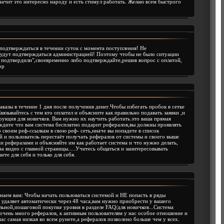
чит это интересно народу и есть стимул работать. Желаю всем быстрого
подтверждаться в течении суток с момента поступления! Не
будут подтверждаться администрацией! Поэтому чтобы не было ситуации
его подтвердили",своевременно либо подтверждайте,решив вопрос с оплатой,
ор
казы в течение 1 дня после получения денег.Чтобы избегать пробок в сетке
вязывайтесь с тем кто оплатил и объясните как правильно подавать заявки ,и
рукция для новичков. Вам нужно их научить работать.это ваша прямая
 ждите что вам система бесплатно подарит рефералов,вы должны проявлять
о своим реф-ссылкам в свою реф- сеть,иначе вы попадете в список
й и пользователь перестаёт получать рефералов от системы и своего выше
и рефералами и объясняйте им как работает система и что нужно делать,
а видео с главной страницы.....Учитесь общаться и заинтересовывать
ете для себя и только для себя.
наем вам: Чтобы начать пользоваться системой и НЕ попасть в ряды
 удаляет автоматически через 48 часа,вам нужно приобрести у вашего
льной,пошаговой покупке уровня в разделе FAQ/для новичков...Система
 очень много рефералов, к активным пользователям у нас особое отношение и
ас самая низкая во всем рунете,а рефералов позволено больше чем у всех.