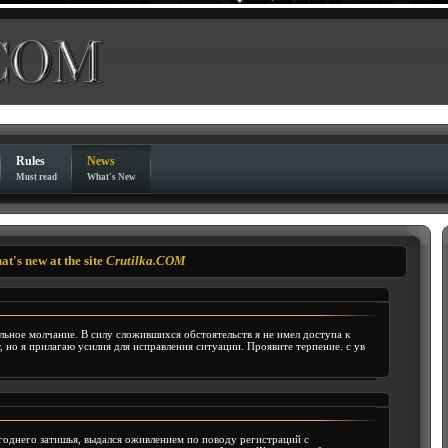
Rules
News
Must read
What's New
at's new at the site
Crutilka.COM
ьное молчание. В силу сложившихся обстоятельств я не имел доступа к
 но я прилагаю усилия для исправления ситуации. Проявите терпение. с ув
годнего затишья, выдался оживлением по поводу регистраций с