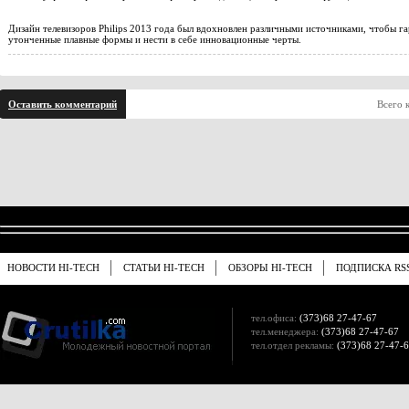
Дизайн телевизоров Philips 2013 года был вдохновлен различными источниками, чтобы г
утонченные плавные формы и нести в себе инновационные черты.
Оставить комментарий
Всего 
НОВОСТИ HI-TECH
СТАТЬИ HI-TECH
ОБЗОРЫ HI-TECH
ПОДПИСКА RS
тел.офиса:
(373)68 27-47-67
тел.менеджера:
(373)68 27-47-67
тел.отдел рекламы:
(373)68 27-47-