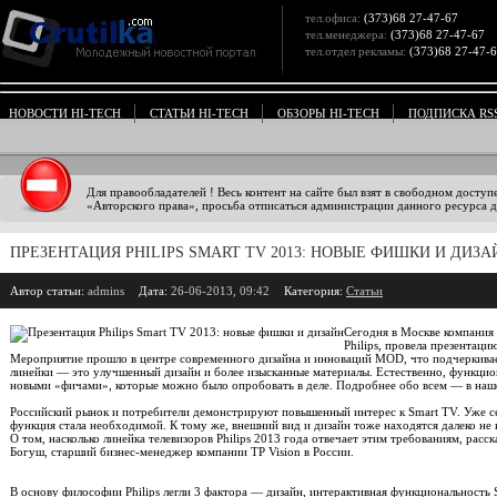
тел.офиса:
(373)68 27-47-67
тел.менеджера:
(373)68 27-47-67
тел.отдел рекламы:
(373)68 27-47-
НОВОСТИ HI-TECH
СТАТЬИ HI-TECH
ОБЗОРЫ HI-TECH
ПОДПИСКА RS
Для правообладателей ! Весь контент на сайте был взят в свободном доступ
«Авторского права», просьба отписаться администрации данного ресурса дл
ПРЕЗЕНТАЦИЯ PHILIPS SMART TV 2013: НОВЫЕ ФИШКИ И ДИЗА
Автор статьи:
admins
Дата:
26-06-2013, 09:42
Категория:
Статьи
Сегодня в Москве компания 
Philips, провела презентаци
Мероприятие прошло в центре современного дизайна и инноваций MOD, что подчеркивае
линейки — это улучшенный дизайн и более изысканные материалы. Естественно, функцио
новыми «фичами», которые можно было опробовать в деле. Подробнее обо всем — в наш
Российский рынок и потребители демонстрируют повышенный интерес к Smart TV. Уже се
функция стала необходимой. К тому же, внешний вид и дизайн тоже находятся далеко не 
О том, насколько линейка телевизоров Philips 2013 года отвечает этим требованиям, расс
Богуш, старший бизнес-менеджер компании TP Vision в России.
В основу философии Philips легли 3 фактора — дизайн, интерактивная функциональность 